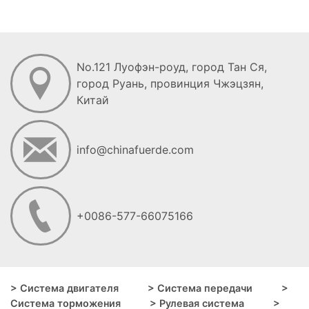
OPEL-CORSA B / ASTRA /
VECTRA / KADETT
No.121 Луофэн-роуд, город Тан Ся,
город Руань, провинция Чжэцзян,
Китай
info@chinafuerde.com
+0086-577-66075166
> Система двигателя
> Система передачи
>
Система торможения
> Рулевая система
>