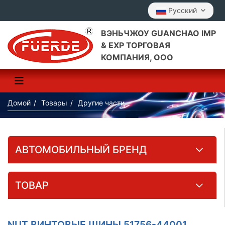
Pусский
ВЭНЬЧЖОУ GUANCHAO IMP
& EXP ТОРГОВАЯ
КОМПАНИЯ, ООО
Домой
Товары
Другие части
АВТОМОБИЛЬНЫЙ БРЕНД
ТОВАР
NUT ВИНТОВЫЕ ШИНЫ 51756-44001