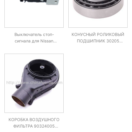
Выключатель стоп-
КОНУСНЫЙ РОЛИКОВЫЙ
сигнала для Nissan
ПОДШИПНИК 30205
Primastar Kubistar
MITSUBISHI MAZDA
RENAULT Clio Espace
DODGE SUBARU FORD
04404452, 7700414988,
454545 02 14
КОРОБКА ВОЗДУШНОГО
ФИЛЬТРА 90324005