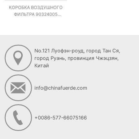
КОРОБКА ВОЗДУШНОГО
ФИЛЬТРА 90324005
OPEL-CORSA B / ASTRA /
VECTRA / KADETT
No.121 Луофэн-роуд, город Тан Ся,
город Руань, провинция Чжэцзян,
Китай
info@chinafuerde.com
+0086-577-66075166