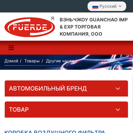
Pусский
ВЭНЬЧЖОУ GUANCHAO IMP
& EXP ТОРГОВАЯ
КОМПАНИЯ, ООО
Домой
Товары
Другие части
АВТОМОБИЛЬНЫЙ БРЕНД
ТОВАР
КОРОБКА ВОЗДУШНОГО ФИЛЬТРА