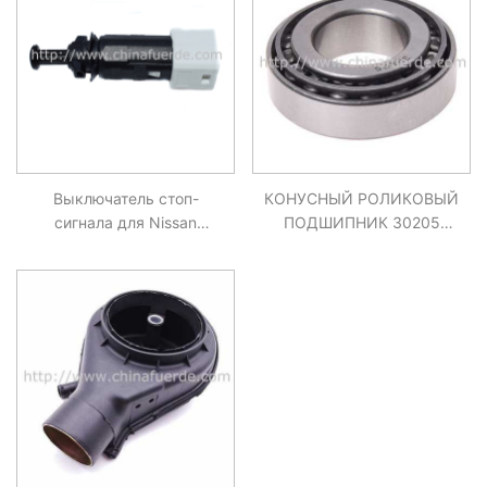
Выключатель стоп-
КОНУСНЫЙ РОЛИКОВЫЙ
сигнала для Nissan
ПОДШИПНИК 30205
Primastar Kubistar
MITSUBISHI MAZDA
RENAULT Clio Espace
DODGE SUBARU FORD
04404452, 7700414988,
454545 02 14