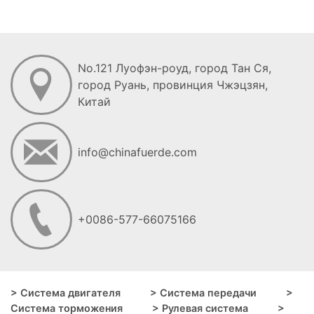
OPEL-CORSA B / ASTRA /
VECTRA / KADETT
No.121 Луофэн-роуд, город Тан Ся,
город Руань, провинция Чжэцзян,
Китай
info@chinafuerde.com
+0086-577-66075166
> Система двигателя
> Система передачи
>
Система торможения
> Рулевая система
>