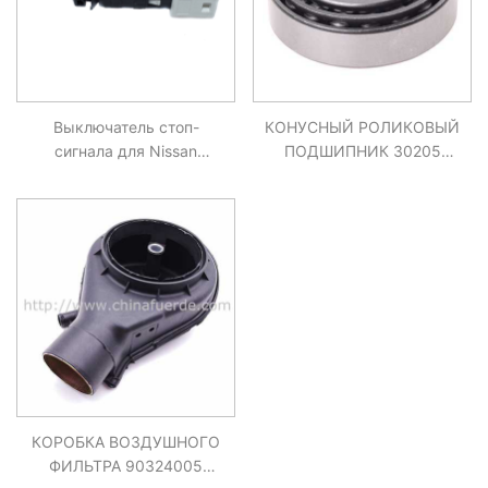
Выключатель стоп-
КОНУСНЫЙ РОЛИКОВЫЙ
сигнала для Nissan
ПОДШИПНИК 30205
Primastar Kubistar
MITSUBISHI MAZDA
RENAULT Clio Espace
DODGE SUBARU FORD
04404452, 7700414988,
454545 02 14
КОРОБКА ВОЗДУШНОГО
ФИЛЬТРА 90324005